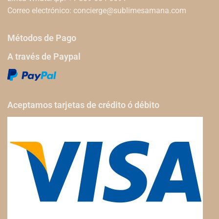
Correo electrónico:
concierge@sublimesamana.com
Métodos de Pago
A través de Paypal
Aceptamos tarjetas de crédito ó débito