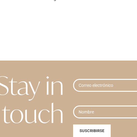
Stay in
touch