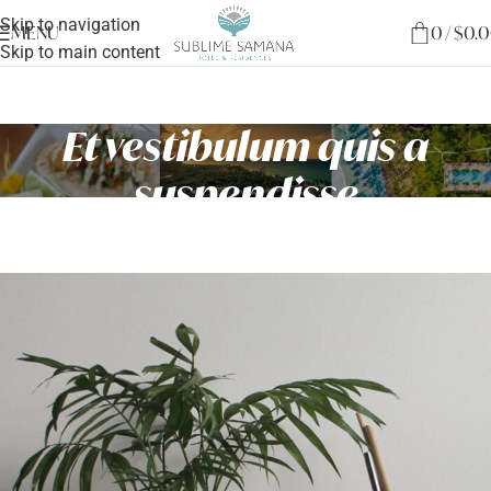
Skip to navigation
MENU
0
/
$
0.
Skip to main content
Et vestibulum quis a
suspendisse
Home
/
Et vestibulum quis a suspendisse
/
Et vestibulum quis a suspendisse