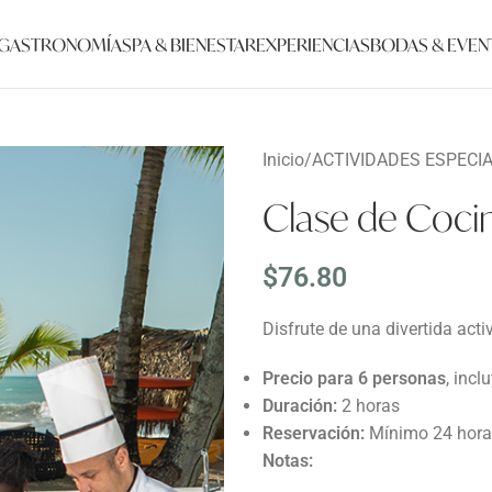
GASTRONOMÍA
SPA & BIENESTAR
EXPERIENCIAS
BODAS & EVEN
Inicio
/
ACTIVIDADES ESPECI
Clase de Cocin
$
76.80
Disfrute de una divertida acti
Precio para 6 personas
, incl
Duración:
2 horas
Reservación:
Mínimo 24 hora
Notas: