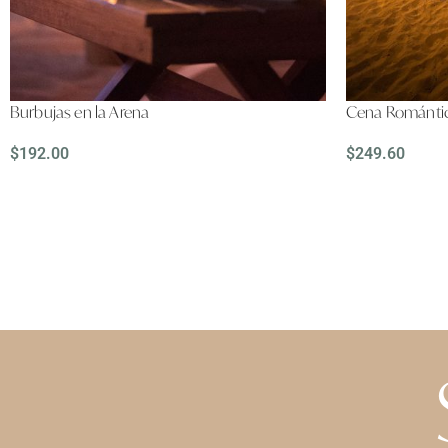
Burbujas en la Arena
Cena Romántic
$
192.00
$
249.60
LEER MÁS
LEER MÁS