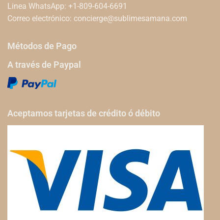
Linea WhatsApp: +1-809-604-6691
Correo electrónico:
concierge@sublimesamana.com
Métodos de Pago
A través de Paypal
Aceptamos tarjetas de crédito ó débito