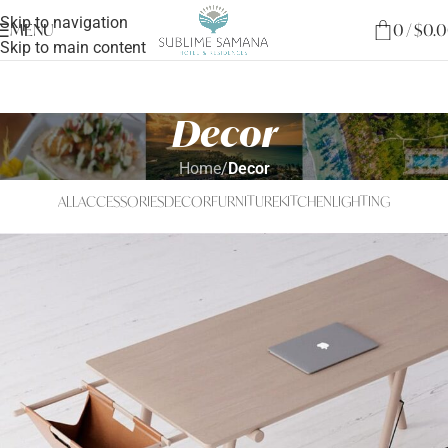
Skip to navigation
MENU
0
/
$
0.
Skip to main content
Decor
Home
/
Decor
ALL
ACCESSORIES
DECOR
FURNITURE
KITCHEN
LIGHTING