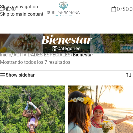
Skip to navigation
MENU
0
/
$
0.
Skip to main content
Bienestar
Categories
Inicio
/
ACTIVIDADES ESPECIALES
/
Bienestar
Mostrando todos los 7 resultados
Show sidebar