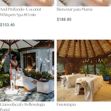
Azul Profundo- Coconut
Bienestar para Mamá
Whispers Spa 80 min
$
188.80
$
153.40
LEER MÁS
LEER MÁS
Craneofacial y Reflexología
Fisioterapia
Podal