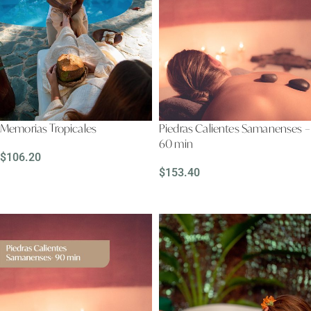
Memorias Tropicales
Piedras Calientes Samanenses –
60 min
$
106.20
$
153.40
LEER MÁS
LEER MÁS