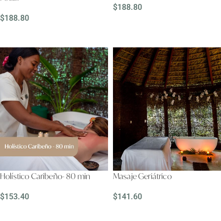
$
188.80
$
188.80
LEER MÁS
LEER MÁS
Holístico Caribeño- 80 min
Masaje Geriátrico
$
153.40
$
141.60
LEER MÁS
LEER MÁS