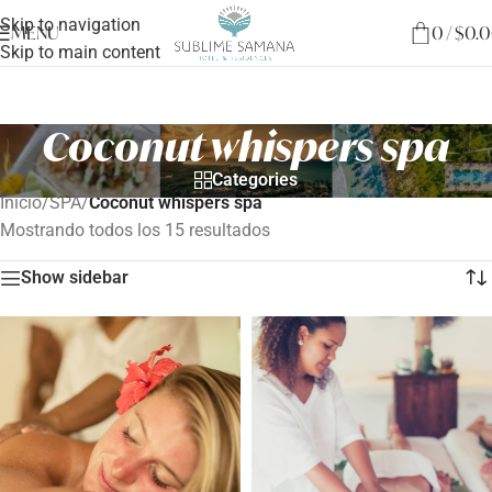
Skip to navigation
MENU
0
/
$
0.
Skip to main content
Coconut whispers spa
Categories
Inicio
/
SPA
/
Coconut whispers spa
Mostrando todos los 15 resultados
Show sidebar