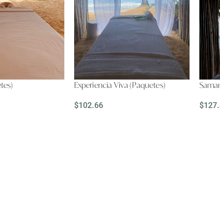
tes)
Experiencia Viva (Paquetes)
Saman
$
102.66
$
127
LEER MÁS
LEER