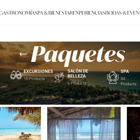
GASTRONOMÍA
SPA & BIENESTAR
EXPERIENCIAS
BODAS & EVEN
Paquetes
SALÓN DE
EXCURSIONES
SPA
BELLEZA
15 Products
34
6 Products
Products
 de playa
/
Paquetes