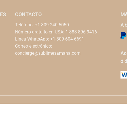
ES
CONTACTO
Mé
Teléfono: +1-809-240-5050
A 
Número gratuito en USA: 1-888-896-9416
Linea WhatsApp: +1-809-604-6691
Correo electrónico:
Ac
concierge@sublimesamana.com
ó 
Privacidad
Políticas de Tienda
Términos De Uso