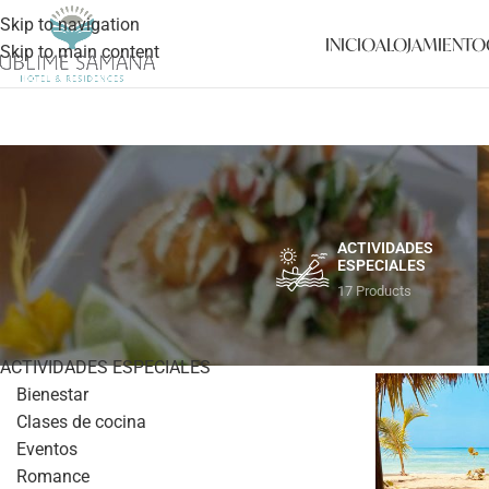
Skip to navigation
INICIO
ALOJAMIENTO
Skip to main content
ACTIVIDADES
ESPECIALES
17 Products
CATEGORÍAS
Inicio
/
SPA
/
Spa
ACTIVIDADES ESPECIALES
Bienestar
Clases de cocina
Eventos
Romance