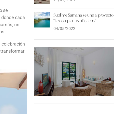
o se
Sublime Samana se une al proyecto
á, donde cada
“Te compro tus plásticos”
 mamás; un
04/05/2022
mas.
 celebración
 transformar
Nuestras Habitaciones