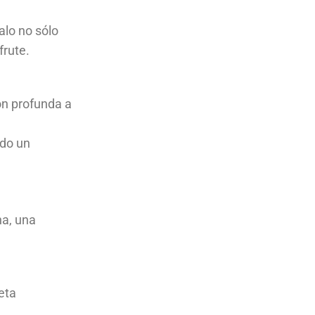
alo no sólo
sfrute.
ón profunda a
ndo un
na, una
eta