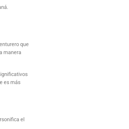
maná.
enturero que
una manera
ignificativos
ste es más
rsonifica el