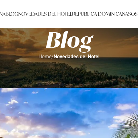
NA
BLOG
NOVEDADES DEL HOTEL
REPUBLICA DOMINICANA
SOS
Blog
Home
/
Novedades del Hotel
VEDADES DEL HOTEL
lime Samana, el regalo perfecto para 
rvations Samana
On 01/05/2025