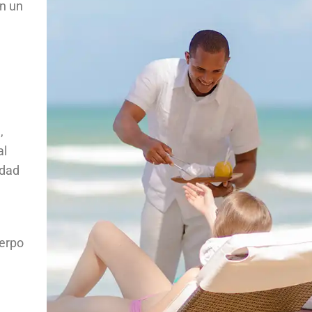
en un
,
al
idad
uerpo