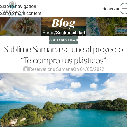
Skip to navigation
Reservar
Skip to main content
Blog
Home
/
Sostenibilidad
SOSTENIBILIDAD
Sublime Samana se une al proyecto
“Te compro tus plásticos”
Reservations Samana
On 04/05/2022